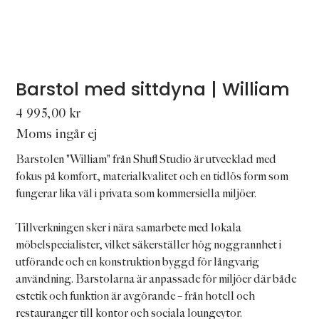
Barstol med sittdyna | William
Pris
4 995,00 kr
Moms ingår ej
Barstolen "William" från Shufl Studio är utvecklad med
fokus på komfort, materialkvalitet och en tidlös form som
fungerar lika väl i privata som kommersiella miljöer.
Tillverkningen sker i nära samarbete med lokala
möbelspecialister, vilket säkerställer hög noggrannhet i
utförande och en konstruktion byggd för långvarig
användning. Barstolarna är anpassade för miljöer där både
estetik och funktion är avgörande – från hotell och
restauranger till kontor och sociala loungeytor.