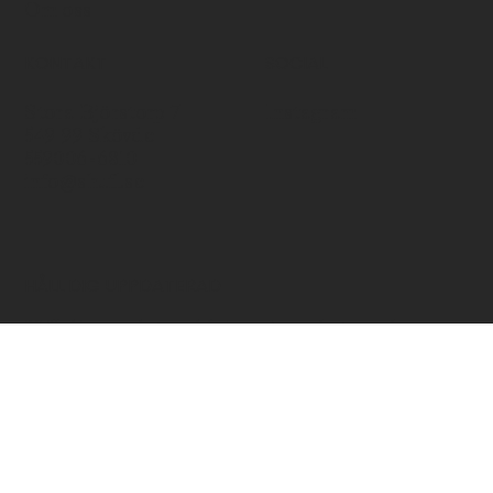
Om oss
KONTAKT
SOCIAL
Stora Björstorp 7
Instagram
549 99 Skövde
559006-6810
info@shufl.se
HÅLL DIG UPPDATERAD
Håll dig uppdaterad kring våra nyheter och
erbjudanden.
Ja, prenumerera på nyhetsbrev.
*
Skicka in