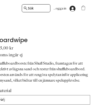
Sök
Logga in
oardwipe
5,00 kr
ms ingår ej
uffleboardborste från Shufl Studio, framtagen för att
fektivt avlägsna sand och rester från shuffleboardbord.
rsten används för att rengöra spelytan inför applicering
 nysand, vilket bidrar till en jämnare spelupplevelse.
terial