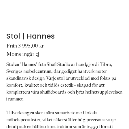
Stol | Hannes
Pris
Från
3 995,00 kr
Moms ingår ej
Stolen "Hannes" från Shufl Studio är handgjord i Tibro,
Sveriges möbelcentrum, där gediget hantverk möter
skandinavisk design. Varje stol är utvecklad med fokus på
komfort, kvalitet och tidlös estetik – skapad för att
komplettera våra shuffleboards och lyfta helhetsupplevelsen
i rummet.
Tillverkningen sker i nära samarbete med lokala
möbelspecialister, vilket säkerställer hög precision i varje
detalj och en hållbar konstruktion som är byggd för att