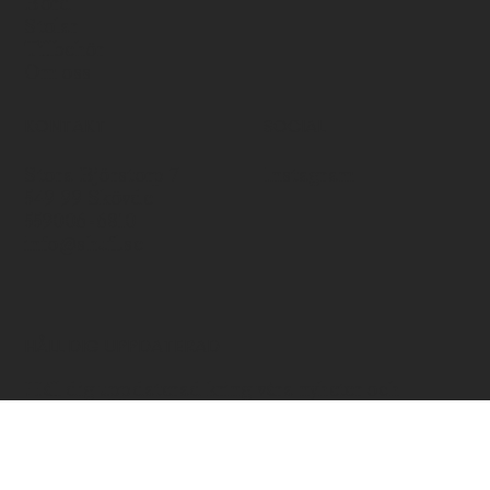
Bord
Stolar
Tillbehör
Om oss
KONTAKT
SOCIAL
Stora Björstorp 7
Instagram
549 99 Skövde
559006-6810
info@shufl.se
HÅLL DIG UPPDATERAD
Håll dig uppdaterad kring våra nyheter och
erbjudanden.