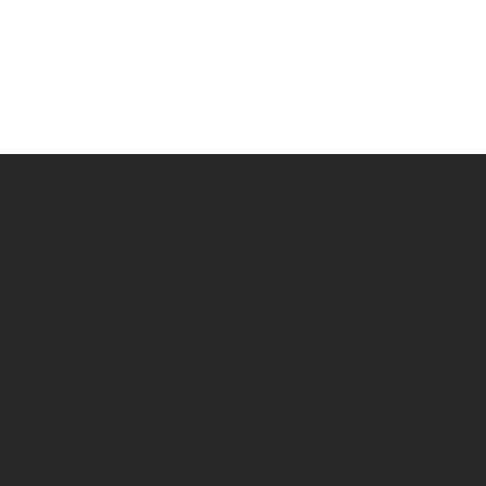
SHOP
POLICIES
Alla produkter
Allmäna köpvillkor
Bord
Stolar
Tillbehör
Om oss
KONTAKT
SOCIAL
Stora Björstorp 7
Instagram
549 99 Skövde
559006-6810