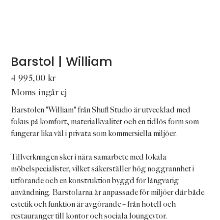
Barstol | William
Pris
4 995,00 kr
Moms ingår ej
Barstolen "William" från Shufl Studio är utvecklad med
fokus på komfort, materialkvalitet och en tidlös form som
fungerar lika väl i privata som kommersiella miljöer.
Tillverkningen sker i nära samarbete med lokala
möbelspecialister, vilket säkerställer hög noggrannhet i
utförande och en konstruktion byggd för långvarig
användning. Barstolarna är anpassade för miljöer där både
estetik och funktion är avgörande – från hotell och
restauranger till kontor och sociala loungeytor.