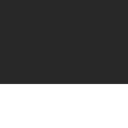
Om oss
KONTAKT
SOCIAL
Stora Björstorp 7
Instagram
549 99 Skövde
559006-6810
info@shufl.se
HÅLL DIG UPPDATERAD
Håll dig uppdaterad kring våra nyheter och
erbjudanden.
Ja, prenumerera på nyhetsbrev.
*
Skicka in