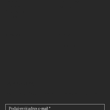
Tabela
Ogólne warunki
Krzesła
zakupu
Akcesoria
O nas
KONTAKT
SOCIAL
Instagram
BĄDŹ NA BIEŻĄCO
Bądź na bieżąco z naszymi nowościami i ofertami.