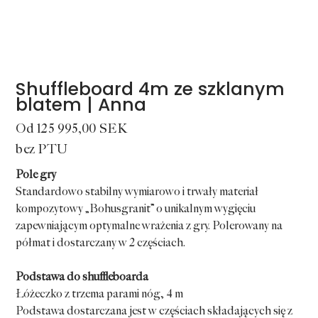
Shuffleboard 4m ze szklanym
blatem | Anna
Cena
Od
125 995,00 SEK
bez PTU
Pole gry
Standardowo stabilny wymiarowo i trwały materiał
kompozytowy „Bohusgranit” o unikalnym wygięciu
zapewniającym optymalne wrażenia z gry. Polerowany na
półmat i dostarczany w 2 częściach.
Podstawa do shuffleboarda
Łóżeczko z trzema parami nóg, 4 m
Podstawa dostarczana jest w częściach składających się z