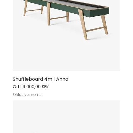
hög kvalitet och tidlös design för miljöer där
människor möts, umgås och inspireras.
Shuffleboard 4m | Anna
Cena rabatowa
Od
119 000,00 SEK