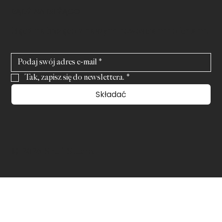
BĄDŹ NA BIEŻĄCO
Bądź na bieżąco z naszymi nowościami i ofertami.
Tak, zapisz się do newslettera.
*
Składać
© 2026 Shufl Studio.