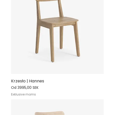
Krzesło | Hannes
Cena rabatowa
Od
3995,00 SEK