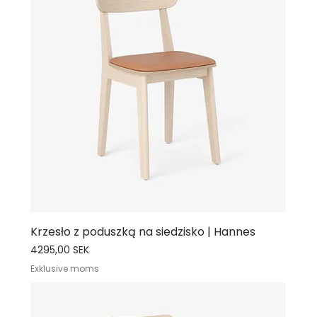
Krzesło z poduszką na siedzisko | Hannes
Cena
4295,00 SEK