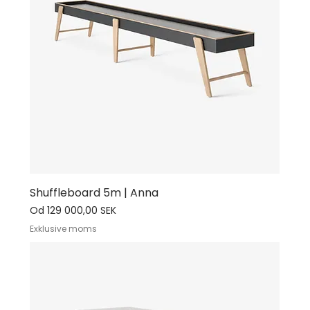
Shuffleboard 5m | Anna
Cena rabatowa
Od
129 000,00 SEK