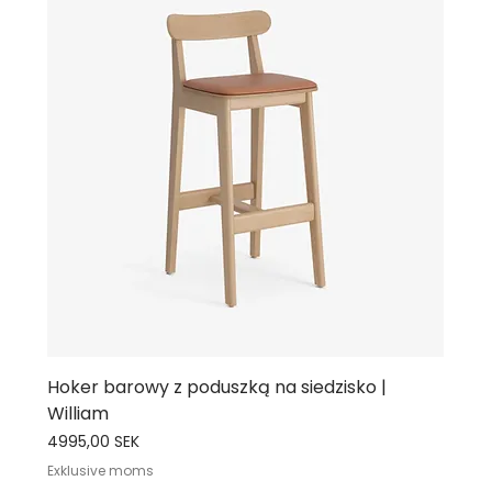
Hoker barowy z poduszką na siedzisko |
William
Cena
4995,00 SEK