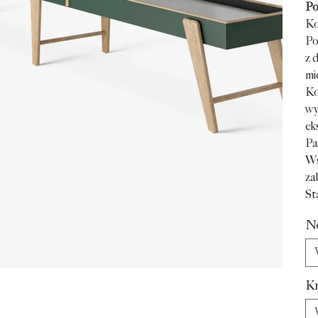
Po
Ko
Po
z 
mi
Ko
wy
ek
Pa
Ws
za
St
N
K