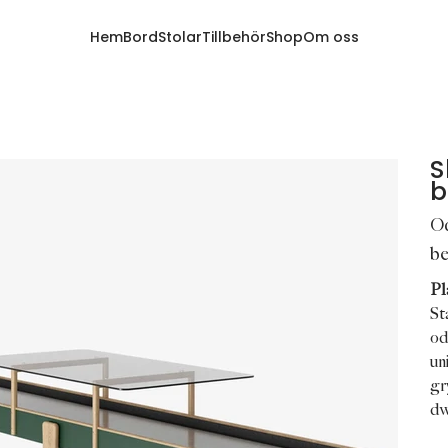
Hem
Bord
Stolar
Tillbehör
Shop
Om oss
S
b
O
b
Pl
St
od
un
gr
dw