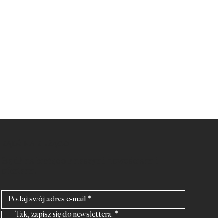
BĄDŹ NA BIEŻĄCO
Bądź na bieżąco z naszymi nowościami i
ofertami.
Tak, zapisz się do newslettera.
*