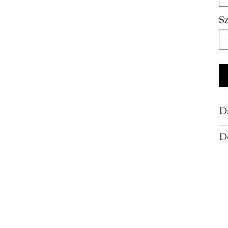
Sz
Da
D