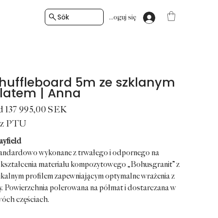
Sök
Zaloguj się
huffleboard 5m ze szklanym
latem | Anna
Cena
d
137 995,00 SEK
ez PTU
ayfield
andardowo wykonane z trwałego i odpornego na
kształcenia materiału kompozytowego „Bohusgranit” z
ikalnym profilem zapewniającym optymalne wrażenia z
y. Powierzchnia polerowana na półmat i dostarczana w
óch częściach.