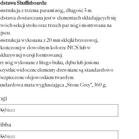
dstawa Shuffleboardu
nstrukcja z trzema parami nóg, długość 5 m.
dstawa dostarczana jest w elementach składających się
dwóch sekcji stołu oraz trzech par nóg i montowana na
ejscu.
nstrukcja wykonana z 20 mm sklejki brzozowej,
kończonej w dowolnym kolorze NCS lub w
skluzywnej wersji fornirowanej.
ry nóg wykonane z litego buku, dębu lub jesionu.
zystkie widoczne elementy drewniane są standardowo
bezpieczone olejowoskiem twardym.
andardowa mata wygłuszająca „Stone Grey”, 360 g.
ogi
ribba