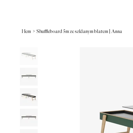
Hem
>
Shuffleboard 5m ze szklanym blatem | Anna