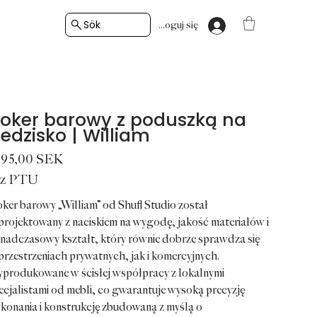
Sök
Zaloguj się
oker barowy z poduszką na
iedzisko | William
a
995,00 SEK
ez PTU
ker barowy „William” od Shufl Studio został
projektowany z naciskiem na wygodę, jakość materiałów i
nadczasowy kształt, który równie dobrze sprawdza się
przestrzeniach prywatnych, jak i komercyjnych.
produkowane w ścisłej współpracy z lokalnymi
ecjalistami od mebli, co gwarantuje wysoką precyzję
konania i konstrukcję zbudowaną z myślą o