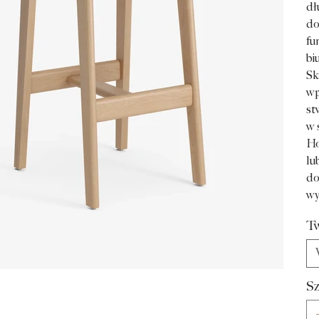
dł
do
fu
biu
Sk
wp
st
w 
Ho
lu
do
wy
T
Sz