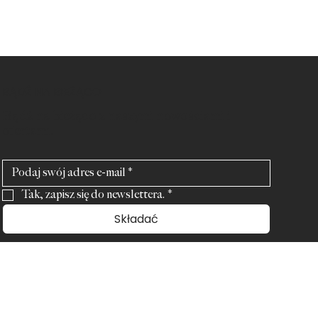
BĄDŹ NA BIEŻĄCO
Bądź na bieżąco z naszymi nowościami i
ofertami.
Tak, zapisz się do newslettera.
*
Składać