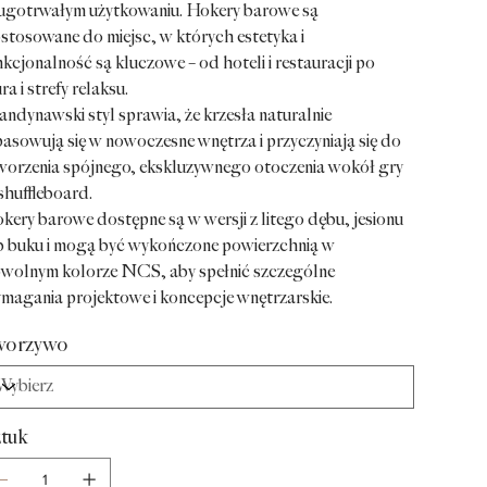
ugotrwałym użytkowaniu. Hokery barowe są
stosowane do miejsc, w których estetyka i
nkcjonalność są kluczowe – od hoteli i restauracji po
ra i strefy relaksu.
andynawski styl sprawia, że krzesła naturalnie
asowują się w nowoczesne wnętrza i przyczyniają się do
worzenia spójnego, ekskluzywnego otoczenia wokół gry
shuffleboard.
kery barowe dostępne są w wersji z litego dębu, jesionu
b buku i mogą być wykończone powierzchnią w
wolnym kolorze NCS, aby spełnić szczególne
magania projektowe i koncepcje wnętrzarskie.
worzywo
tuk