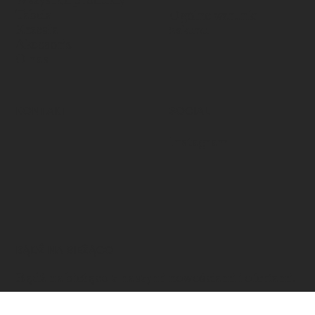
Wszystkie produkty
Tabela
Ogólne warunki
Krzesła
zakupu
Akcesoria
O nas
KONTAKT
SOCIAL
Instagram
BĄDŹ NA BIEŻĄCO
Bądź na bieżąco z naszymi nowościami i ofertami.