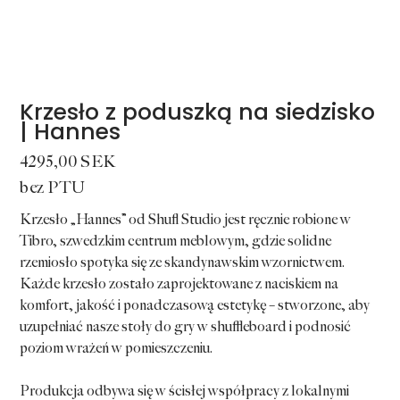
Krzesło z poduszką na siedzisko
| Hannes
Cena
4295,00 SEK
bez PTU
Krzesło „Hannes” od Shufl Studio jest ręcznie robione w
Tibro, szwedzkim centrum meblowym, gdzie solidne
rzemiosło spotyka się ze skandynawskim wzornictwem.
Każde krzesło zostało zaprojektowane z naciskiem na
komfort, jakość i ponadczasową estetykę – stworzone, aby
uzupełniać nasze stoły do gry w shuffleboard i podnosić
poziom wrażeń w pomieszczeniu.
Produkcja odbywa się w ścisłej współpracy z lokalnymi