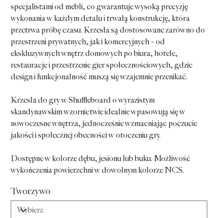
specjalistami od mebli, co gwarantuje wysoką precyzję
wykonania w każdym detalu i trwałą konstrukcję, która
przetrwa próbę czasu. Krzesła są dostosowane zarówno do
przestrzeni prywatnych, jak i komercyjnych – od
ekskluzywnych wnętrz domowych po biura, hotele,
restauracje i przestrzenie gier społecznościowych, gdzie
design i funkcjonalność muszą się wzajemnie przenikać.
Krzesła do gry w Shuffleboard o wyrazistym
skandynawskim wzornictwie idealnie wpasowują się w
nowoczesne wnętrza, jednocześnie wzmacniając poczucie
jakości i społecznej obecności w otoczeniu gry.
Dostępne w kolorze dębu, jesionu lub buku. Możliwość
wykończenia powierzchni w dowolnym kolorze NCS.
Tworzywo