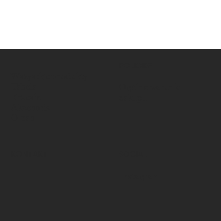
POLICIES
Wszystkie produkty
Tabela
Ogólne warunki
Krzesła
zakupu
Akcesoria
O nas
KONTAKT
SOCIAL
Instagram