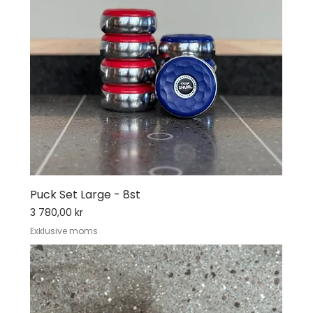
Puck Set Large - 8st
Pris
3 780,00 kr