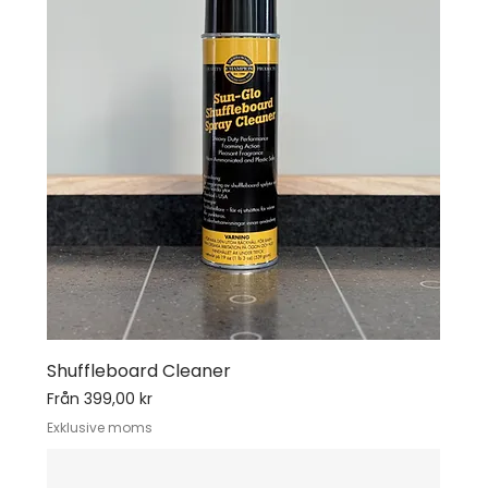
Shuffleboard Cleaner
Reapris
Från
399,00 kr