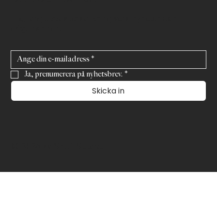
Håll dig uppdaterad kring våra nyheter och
erbjudanden.
Ja, prenumerera på nyhetsbrev.
*
Skicka in
© 2026 av Shufl Studio.