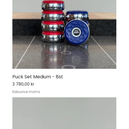
skydda spelytan och säkerställa att ditt
shuffleboard presterar på topp under många
år framöver.
Puck Set Medium - 8st
Pris
3 780,00 kr