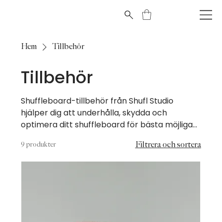
Hem
Tillbehör
Tillbehör
Shuffleboard-tillbehör från Shufl Studio
hjälper dig att underhålla, skydda och
optimera ditt shuffleboard för bästa möjliga
spelupplevelse. Sortimentet inkluderar bland
9 produkter
Filtrera och sortera
annat shuffleboardsand, silikon och andra
produkter som bidrar till jämnt glid, ökad
precision och långsiktig prestanda. Oavsett
om du spelar hemma eller i en kommersiell
miljö är rätt tillbehör en viktig del av
upplevelsen. Med regelbundet underhåll och
rätt produkter kan du förbättra spelkänslan,