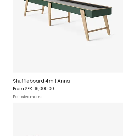
hög kvalitet och tidlös design för miljöer där
människor möts, umgås och inspireras.
Shuffleboard 4m | Anna
Sale Price
From
SEK 119,000.00