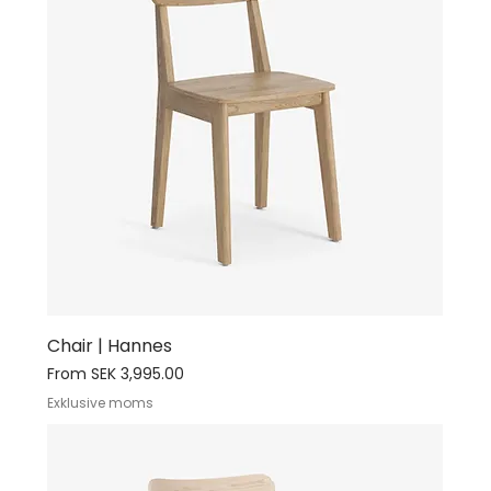
Chair | Hannes
Sale Price
From
SEK 3,995.00