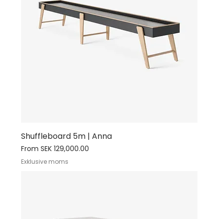
Shuffleboard 5m | Anna
Sale Price
From
SEK 129,000.00