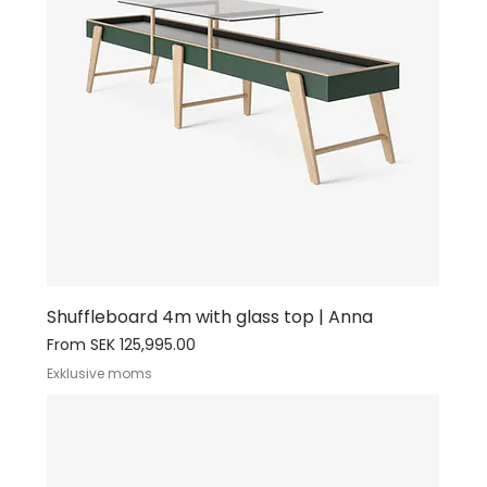
Shuffleboard 4m with glass top | Anna
Sale Price
From
SEK 125,995.00