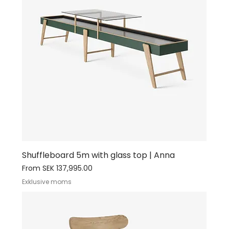
Shuffleboard 5m with glass top | Anna
Sale Price
From
SEK 137,995.00